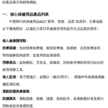
的產品展示與銷售網絡。
一、核心保健用品產品列表
牛寶商行的保健用品線以“實用、普惠、品質”為原則，主要涵蓋
以下幾個類別，以滿足大眾日常健康管理與提升生活品質的需求：
個人健康護理類
：
按摩器械
：包括頸椎按摩儀、眼部按摩儀、筋膜槍、足部按摩器等，
幫助緩解肌肉疲勞，促進局部血液循環。
理療產品
：如熱敷貼、艾灸盒、拔罐器、刮痧板等傳統與現代結合的
家用理療工具。
個人監測
：電子體溫計、血壓計（腕式/臂式）、體脂秤等基礎健康數
據監測設備。
運動防護與康復類
：
防護護具
：運動護膝、護腰、護踝、肌肉貼等，為運動愛好者及體力
勞動者提供基礎防護。